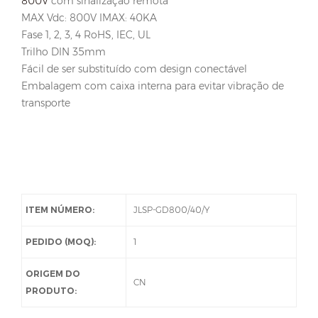
800V
com sinalização remota
MAX Vdc: 800V IMAX: 40KA
Fase 1, 2, 3, 4 RoHS, IEC, UL
Trilho DIN 35mm
Fácil de ser substituído com design conectável
Embalagem com caixa interna para evitar vibração de
transporte
ITEM NÚMERO:
JLSP-GD800/40/Y
PEDIDO (MOQ):
1
ORIGEM DO
CN
PRODUTO: