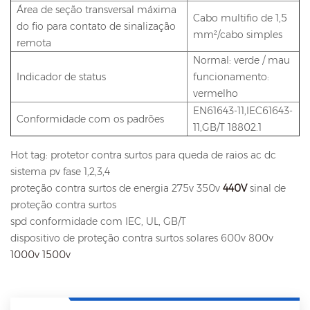
Área de seção transversal máxima
Cabo multifio de 1,5
do fio para contato de sinalização
mm²/cabo simples
remota
Normal: verde / mau
Indicador de status
funcionamento:
vermelho
EN61643-11,IEC61643-
Conformidade com os padrões
11,GB/T 18802.1
Hot tag: protetor contra surtos para queda de raios ac dc
sistema pv fase 1,2,3,4
proteção contra surtos de energia 275v 350v
440V
sinal de
proteção contra surtos
spd conformidade com IEC, UL, GB/T
dispositivo de proteção contra surtos solares 600v 800v
1000v
1500v