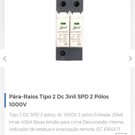
Pára-Raios Tipo 2 Dc Jinli SPD 2 Pólos
1000V
Tipo 2 DC SPD 2 pólos, dc 1000V 2 pólos Entrada: 20kA
Imax: 40kA Baixa tensão para cima Desconexão interna,
indicador de estátua e sinalização remota IEC 61643-11