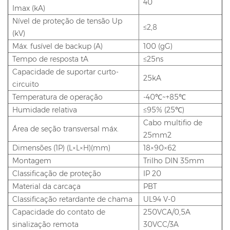
40
Imax (kA)
Nível de proteção de tensão Up
≤2,8
(kV)
Máx. fusível de backup (A)
100 (gG)
Tempo de resposta tA
≤25ns
Capacidade de suportar curto-
25kA
circuito
Temperatura de operação
-40℃~+85℃
Humidade relativa
≤95% (25℃)
Cabo multifio de
Área de seção transversal máx.
25mm2
Dimensões (1P) (L×L×H)(mm)
18×90×62
Montagem
Trilho DIN 35mm
Classificação de proteção
IP 20
Material da carcaça
PBT
Classificação retardante de chama
UL94 V-0
Capacidade do contato de
250VCA/0,5A
sinalização remota
30VCC/3A