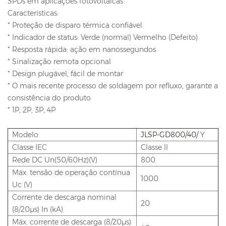
SPDs em aplicações fotovoltaicas
Características:
* Proteção de disparo térmica confiável
* Indicador de status: Verde (normal) Vermelho (Defeito)
* Resposta rápida: ação em nanossegundos
* Sinalização remota opcional
* Design plugável, fácil de montar
* O mais recente processo de soldagem por refluxo, garante a
consistência do produto
* 1P, 2P, 3P, 4P
Modelo
JLSP-GD800/40/
Y
Classe IEC
Classe II
Rede DC Un(50/60Hz)(V)
800
Máx. tensão de operação contínua
1000
Uc (V)
Corrente de descarga nominal
20
(8/20μs) In (kA)
Máx. corrente de descarga (8/20μs)