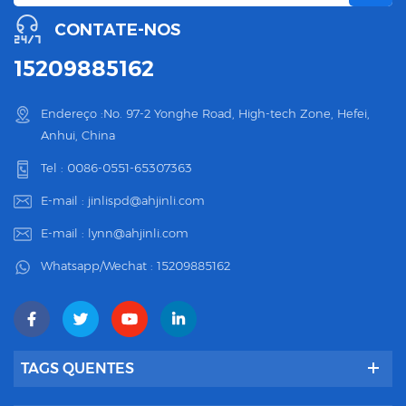
CONTATE-NOS
15209885162
Endereço :No. 97-2 Yonghe Road, High-tech Zone, Hefei,
Anhui, China
Tel :
0086-0551-65307363
E-mail :
jinlispd@ahjinli.com
E-mail :
lynn@ahjinli.com
Whatsapp/Wechat :
15209885162
TAGS QUENTES