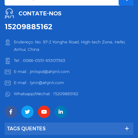
CONTATE-NOS
15209885162
Endereço :No. 97-2 Yonghe Road, High-tech Zone, Hefei,
Anhui, China
Tel :
0086-0551-65307363
E-mail :
jinlispd@ahjinli.com
E-mail :
lynn@ahjinli.com
Whatsapp/Wechat :
15209885162
TAGS QUENTES