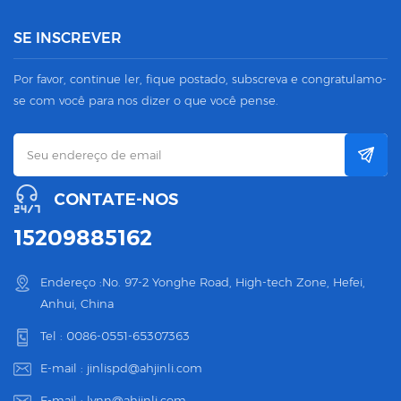
SE INSCREVER
Por favor, continue ler, fique postado, subscreva e congratulamo-
se com você para nos dizer o que você pense.
CONTATE-NOS
15209885162
Endereço :No. 97-2 Yonghe Road, High-tech Zone, Hefei,
Anhui, China
Tel :
0086-0551-65307363
E-mail :
jinlispd@ahjinli.com
E-mail :
lynn@ahjinli.com