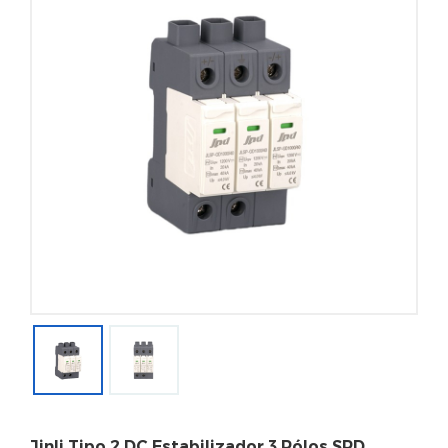
Jinli Tipo 2 DC Estabilizador 3 Pólos SPD