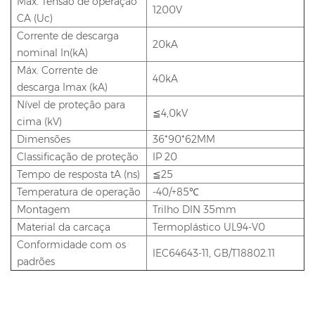
Máx. Tensão de operação
1200V
CA (Uc)
Corrente de descarga
20kA
nominal In(kA)
Máx. Corrente de
40kA
descarga Imax (kA)
Nível de proteção para
≦4,0kV
cima (kV)
Dimensões
36*90*62MM
Classificação de proteção
IP 20
Tempo de resposta tA (ns)
≦25
Temperatura de operação
-40/+85℃
Montagem
Trilho DIN 35mm
Material da carcaça
Termoplástico UL94-V0
Conformidade com os
IEC64643-11, GB/T18802.11
padrões