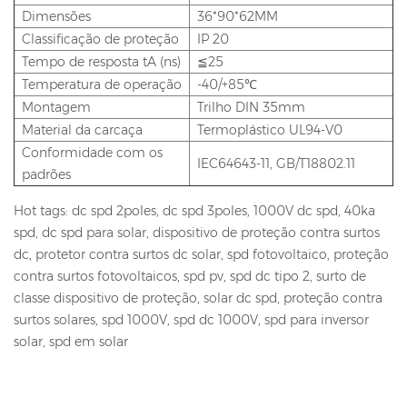
Dimensões
36*90*62MM
Classificação de proteção
IP 20
Tempo de resposta tA (ns)
≦25
Temperatura de operação
-40/+85℃
Montagem
Trilho DIN 35mm
Material da carcaça
Termoplástico UL94-V0
Conformidade com os
IEC64643-11, GB/T18802.11
padrões
Hot tags: dc spd 2poles, dc spd 3poles, 1000V dc spd, 40ka
spd, dc spd para solar, dispositivo de proteção contra surtos
dc, protetor contra surtos dc solar, spd fotovoltaico, proteção
contra surtos fotovoltaicos, spd pv, spd dc tipo 2, surto de
classe dispositivo de proteção, solar dc spd, proteção contra
surtos solares, spd 1000V, spd dc 1000V, spd para inversor
solar, spd em solar