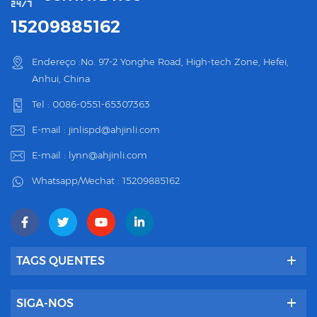
15209885162
Endereço :No. 97-2 Yonghe Road, High-tech Zone, Hefei,
Anhui, China
Tel :
0086-0551-65307363
E-mail :
jinlispd@ahjinli.com
E-mail :
lynn@ahjinli.com
Whatsapp/Wechat :
15209885162
TAGS QUENTES
SIGA-NOS