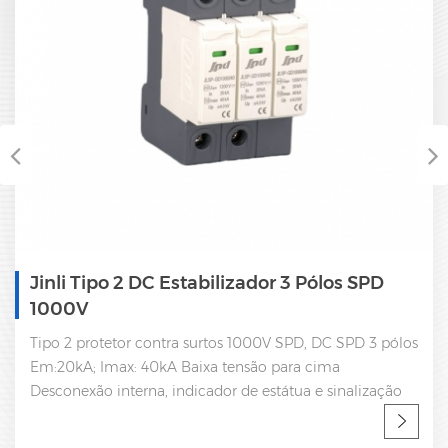
Jinli Tipo 2 DC Estabilizador 3 Pólos SPD
1000V
Tipo 2 protetor contra surtos 1000V SPD, DC SPD 3 pólos
Em:20kA; Imax: 40kA Baixa tensão para cima
Desconexão interna, indicador de estátua e sinalização
remota IEC 61643-11 CE, certificado UL Fábrica SPD,
fabricante profissional de OEM