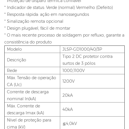
* Proteção de disparo térmica confiável
* Indicador de status: Verde (normal) Vermelho (Defeito)
* Resposta rápida: ação em nanossegundos
* Sinalização remota opcional
* Design plugável, fácil de montar
* O mais recente processo de soldagem por refluxo, garante a
consistência do produto
Modelo
JLSP-GD1000/40/3P
Tipo 2 DC protetor contra
Descrição
surtos de 3 pólos
Rede
1000,1100V
Máx. Tensão de operação
1200V
CA (Uc)
Corrente de descarga
20kA
nominal In(kA)
Máx. Corrente de
40kA
descarga Imax (kA)
Nível de proteção para
≦4,0kV
cima (kV)