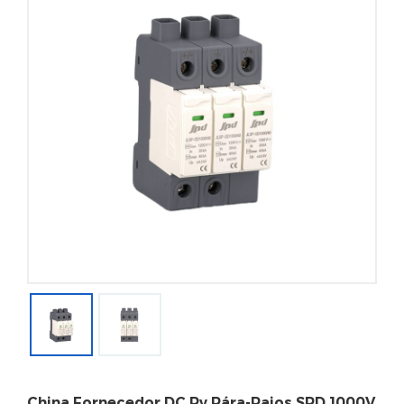
China Fornecedor DC Pv Pára-Raios SPD 1000V