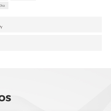
0ka
/Y
os