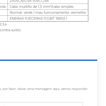
250VCA/0,5A 30VCC/3A
mota
Cabo multifio de 1,5 mm²/cabo simples
Normal: verde / mau funcionamento: vermelho
EN61643-11,IEC61643-11,GB/T 18802.1
2,3,4
contra surtos
es, por favor, deixe uma mensagem aqui, vamos responder