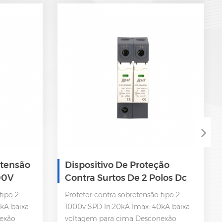
etensão
Dispositivo De Proteção
00V
Contra Surtos De 2 Polos Dc
Spd 1000V
tipo 2
Protetor contra sobretensão tipo 2
kA baixa
1000v SPD In:20kA Imax: 40kA baixa
exão
voltagem para cima Desconexão