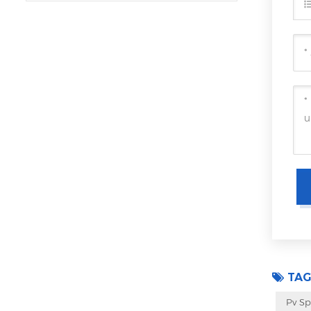
TAG
Pv S