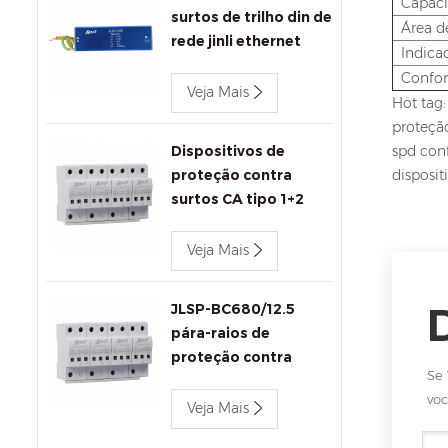
Capaci
surtos de trilho din de
Área d
rede jinli ethernet
Indica
1000 mbps
Confo
Veja Mais
Hot tag:
proteçã
Dispositivos de
spd con
proteção contra
disposit
surtos CA tipo 1+2
Jinli 680V
Veja Mais
JLSP-BC680/12.5
pára-raios de
proteção contra
Se 
surtos
voc
Veja Mais