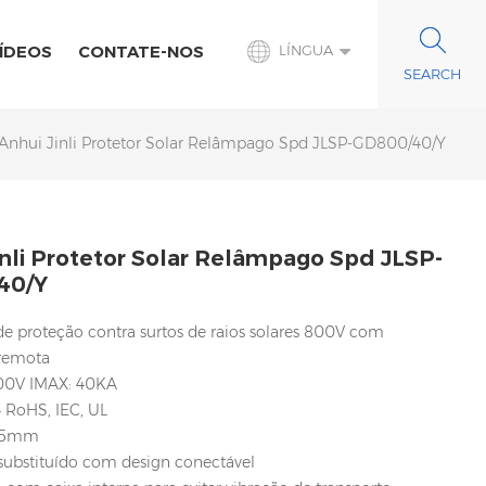
ÍDEOS
CONTATE-NOS
LÍNGUA
Anhui Jinli Protetor Solar Relâmpago Spd JLSP-GD800/40/Y
inli Protetor Solar Relâmpago Spd JLSP-
40/Y
 de proteção contra surtos de raios solares 800V com
 remota
00V IMAX: 40KA
 4 RoHS, IEC, UL
 35mm
r substituído com design conectável