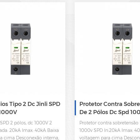
os Tipo 2 Dc Jinli SPD
Protetor Contra Sobr
 1000V
De 2 Pólos Dc Spd 10
 SPD 2 pólos, dc 1000V 2
Protetor contra sobretensão 
rada: 20kA Imax: 40kA Baixa
1000v SPD In:20kA Imax: 40
ra cima Desconexão interna,
voltagem para cima Descon