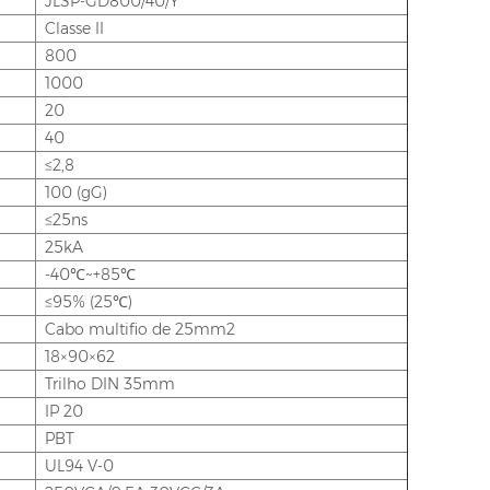
JLSP-GD800/40/Y
Classe II
800
1000
20
40
≤2,8
100 (gG)
≤25ns
25kA
-40℃~+85℃
≤95% (25℃)
Cabo multifio de 25mm2
18×90×62
Trilho DIN 35mm
IP 20
PBT
UL94 V-0