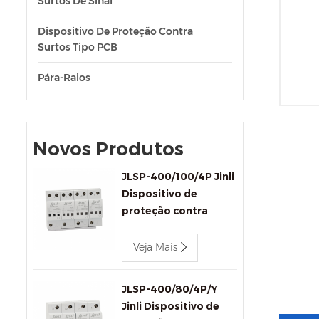
Surtos De Sinal
Dispositivo De Proteção Contra
Surtos Tipo PCB
Pára-Raios
Novos Produtos
JLSP-400/100/4P Jinli
Dispositivo de
proteção contra
surtos CA trifásico
400V 100kA
Veja Mais
JLSP-400/80/4P/Y
Jinli Dispositivo de