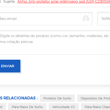
Sujeita :
Anhui Jinli protetor solar relâmpago spd JLSP-GD800/
S RELACIONADAS :
Protetor De Surto
Dispositivo De Pro
pd
Pára-Raios De Surto
Velocidade CC
Pára-Raios Class