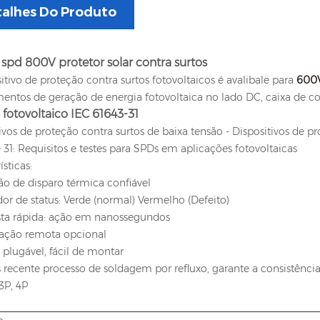
alhes Do Produto
c spd 800V protetor solar contra surtos
itivo de proteção contra surtos fotovoltaicos é avalibale para
600
entos de geração de energia fotovoltaica no lado DC, caixa de co
fotovoltaico IEC 61643-31
ivos de proteção contra surtos de baixa tensão - Dispositivos de pr
 31: Requisitos e testes para SPDs em aplicações fotovoltaicas
ísticas:
ão de disparo térmica confiável
dor de status: Verde (normal) Vermelho (Defeito)
sta rápida: ação em nanossegundos
ização remota opcional
 plugável, fácil de montar
 recente processo de soldagem por refluxo, garante a consistênci
 3P, 4P