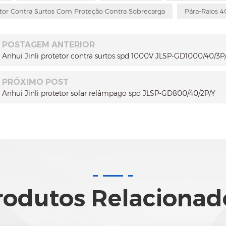
tor Contra Surtos Com Proteção Contra Sobrecarga
Pára-Raios 4
POSTAGEM ANTERIOR
Anhui Jinli protetor contra surtos spd 1000V JLSP-GD1000/40/3P
PRÓXIMO POST
Anhui Jinli protetor solar relâmpago spd JLSP-GD800/40/2P/Y
rodutos Relacionad