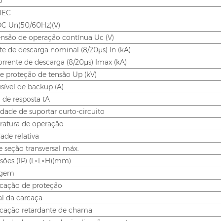
o
 IEC
C Un(50/60Hz)(V)
ensão de operação contínua Uc (V)
te de descarga nominal (8/20μs) In (kA)
orrente de descarga (8/20μs) Imax (kA)
de proteção de tensão Up (kV)
usível de backup (A)
de resposta tA
dade de suportar curto-circuito
atura de operação
de relativa
e seção transversal máx.
ões (1P) (L×L×H)(mm)
agem
ficação de proteção
al da carcaça
ficação retardante de chama