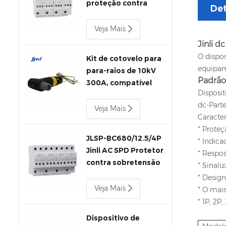
proteção contra
Det
surtos de corrente
alternada 400V 80kA
Veja Mais
com sinalização
Jinli d
remota
O dispos
Kit de cotovelo para
equipam
para-raios de 10kV
Padrão 
300A, compatível
Disposit
com IEEE 386, para
dc-Parte
conectores de
Veja Mais
Caracter
transformadores.
* Proteç
JLSP-BC680/12.5/4P
* Indica
Jinli AC SPD Protetor
* Respo
contra sobretensão
* Sinal
* Design
Veja Mais
* O mais
* 1P, 2P,
Dispositivo de