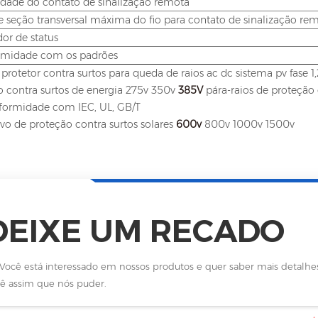
dade do contato de sinalização remota
e seção transversal máxima do fio para contato de sinalização re
dor de status
rmidade com os padrões
 protetor contra surtos para queda de raios ac dc sistema pv fase 1,
o contra surtos de energia 275v 350v
385V
pára-raios de proteção 
formidade com IEC, UL, GB/T
ivo de proteção contra surtos solares
600v
800v 1000v 1500v
DEIXE UM RECADO
Você está interessado em nossos produtos e quer saber mais detalh
ê assim que nós puder.