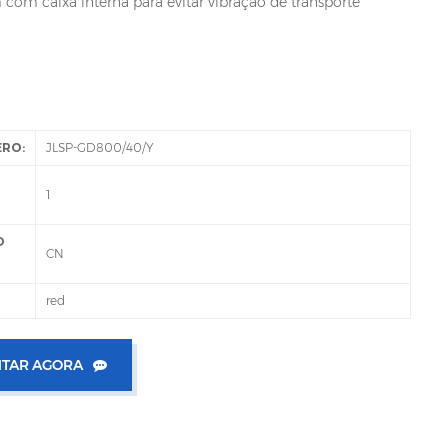
om caixa interna para evitar vibração de transporte
ERO:
JLSP-GD800/40/Y
1
O
CN
:
red
TAR AGORA