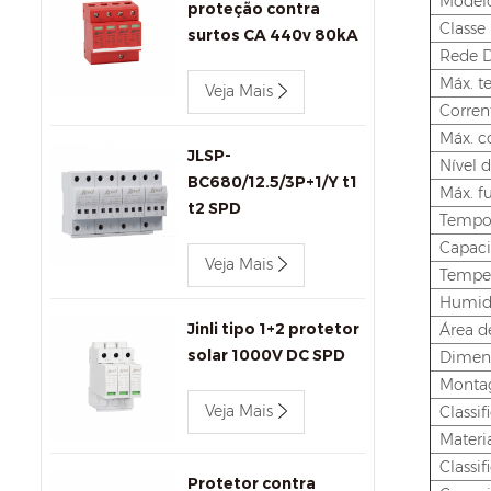
Model
proteção contra
Classe
surtos CA 440v 80kA
Rede D
Jinli SPD JLSP-
Máx. t
GA440/80/4P
Veja Mais
Corren
Máx. c
JLSP-
Nível 
BC680/12.5/3P+1/Y t1
Máx. f
t2 SPD
Tempo 
Capaci
Veja Mais
Temper
Humida
Jinli tipo 1+2 protetor
Área d
solar 1000V DC SPD
Dimens
Mont
Veja Mais
Classi
Materi
Classi
Protetor contra