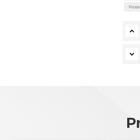
Prote
P