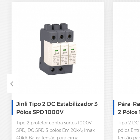
Jinli Tipo 2 DC Estabilizador 3
Pára-Rai
Pólos SPD 1000V
2 Pólos
Tipo 2 protetor contra surtos 1000V
Tipo 2 DC
SPD, DC SPD 3 pólos Em:20kA; Imax:
pólos Ent
40kA Baixa tensão para cima
tensão pa