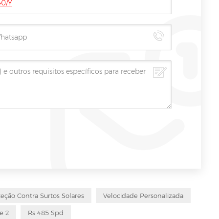
40/Y
teção Contra Surtos Solares
Velocidade Personalizada
e 2
Rs 485 Spd