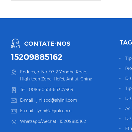
TAG
CONTATE-NOS
15209885162
Tip
Pro
Endereço :No. 97-2 Yonghe Road,
Dis
High-tech Zone, Hefei, Anhui, China
Tip
Tel :
0086-0551-65307363
Dis
E-mail :
jinlispd@ahjinli.com
Ac 
E-mail :
lynn@ahjinli.com
Dis
Whatsapp/Wechat :
15209885162
Eth