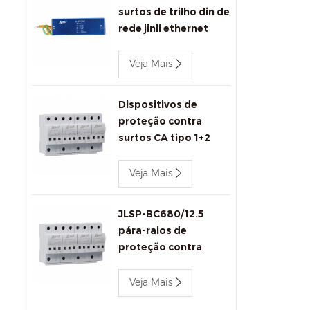
surtos de trilho din de
rede jinli ethernet
1000 mbps
Veja Mais
Dispositivos de
proteção contra
surtos CA tipo 1+2
Jinli 680V
Veja Mais
JLSP-BC680/12.5
pára-raios de
proteção contra
surtos
Veja Mais