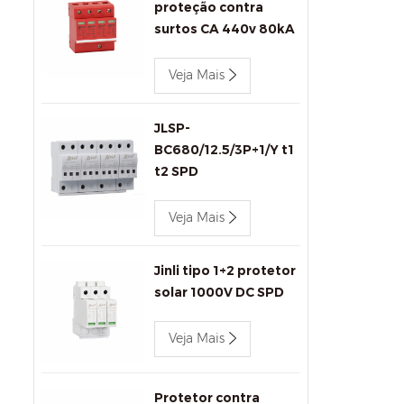
proteção contra
surtos CA 440v 80kA
Jinli SPD JLSP-
GA440/80/4P
Veja Mais
JLSP-
BC680/12.5/3P+1/Y t1
t2 SPD
Veja Mais
Jinli tipo 1+2 protetor
solar 1000V DC SPD
Veja Mais
Protetor contra