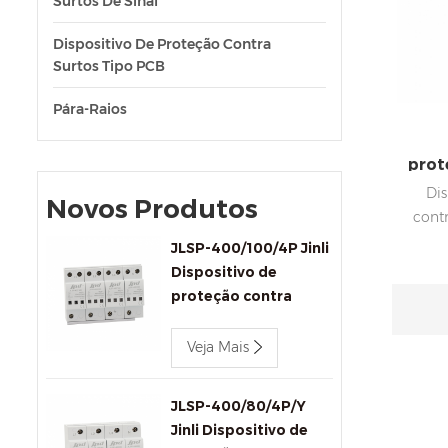
Surtos De Sinal
Dispositivo De Proteção Contra
Surtos Tipo PCB
Pára-Raios
prot
de e
Dis
Novos Produtos
cont
Va
JLSP-400/100/4P Jinli
Cert
Dispositivo de
Fase 
proteção contra
surtos CA trifásico
su
400V 100kA
Veja Mais
co
com c
JLSP-400/80/4P/Y
vi
Jinli Dispositivo de