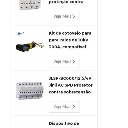
proteção contra
surtos de corrente
alternada 400V 80kA
Veja Mais
com sinalização
remota
Kit de cotovelo para
para-raios de 10kV
300A, compatível
com IEEE 386, para
conectores de
Veja Mais
transformadores.
JLSP-BC680/12.5/4P
Jinli AC SPD Protetor
contra sobretensão
Veja Mais
Dispositivo de