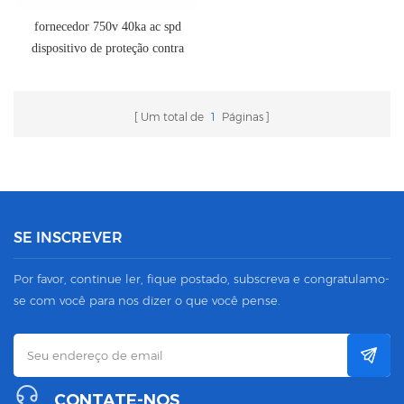
fornecedor 750v 40ka ac spd
dispositivo de proteção contra
surtos de energia
Um total de
1
Páginas
SE INSCREVER
Por favor, continue ler, fique postado, subscreva e congratulamo-
se com você para nos dizer o que você pense.
CONTATE-NOS