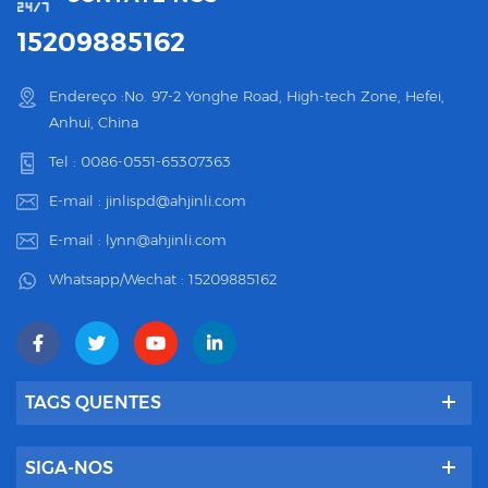
15209885162
Endereço :No. 97-2 Yonghe Road, High-tech Zone, Hefei,
Anhui, China
Tel :
0086-0551-65307363
E-mail :
jinlispd@ahjinli.com
E-mail :
lynn@ahjinli.com
Whatsapp/Wechat :
15209885162
TAGS QUENTES
SIGA-NOS