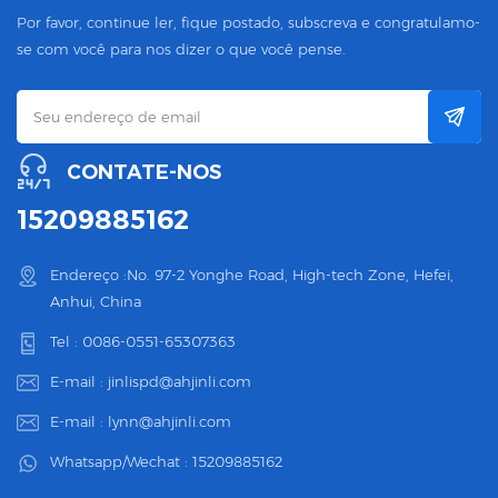
Por favor, continue ler, fique postado, subscreva e congratulamo-
se com você para nos dizer o que você pense.
CONTATE-NOS
15209885162
Endereço :No. 97-2 Yonghe Road, High-tech Zone, Hefei,
Anhui, China
Tel :
0086-0551-65307363
E-mail :
jinlispd@ahjinli.com
E-mail :
lynn@ahjinli.com
Whatsapp/Wechat :
15209885162