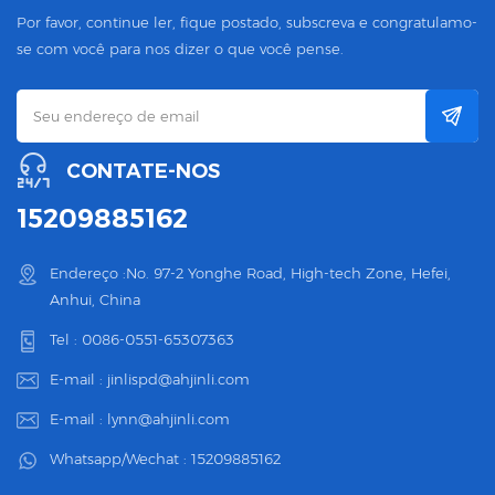
Por favor, continue ler, fique postado, subscreva e congratulamo-
se com você para nos dizer o que você pense.
CONTATE-NOS
15209885162
Endereço :No. 97-2 Yonghe Road, High-tech Zone, Hefei,
Anhui, China
Tel :
0086-0551-65307363
E-mail :
jinlispd@ahjinli.com
E-mail :
lynn@ahjinli.com
Whatsapp/Wechat :
15209885162