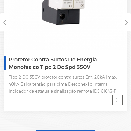
Protetor Contra Surtos De Energia
Monofásico Tipo 2 Dc Spd 350V
Tipo 2 DC 350V protetor contra surtos Em: 20kA Imax:
40kA Baixa tensão para cima Desconexão interna,
indicador de estátua e sinalização remota IEC 61643-11