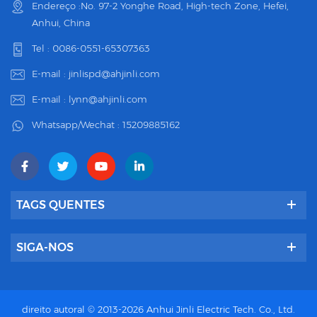
Endereço :No. 97-2 Yonghe Road, High-tech Zone, Hefei,
Anhui, China
Tel :
0086-0551-65307363
E-mail :
jinlispd@ahjinli.com
E-mail :
lynn@ahjinli.com
Whatsapp/Wechat :
15209885162
TAGS QUENTES
SIGA-NOS
direito autoral © 2013-2026 Anhui Jinli Electric Tech. Co., Ltd.