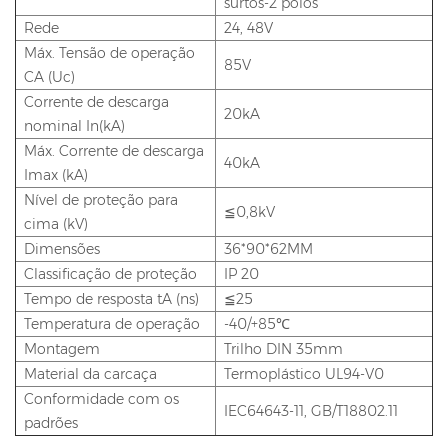
surtos-2 polos
Rede
24, 48V
Máx. Tensão de operação
85V
CA (Uc)
Corrente de descarga
20kA
nominal In(kA)
Máx. Corrente de descarga
40kA
Imax (kA)
Nível de proteção para
≦0,8kV
cima (kV)
Dimensões
36*90*62MM
Classificação de proteção
IP 20
Tempo de resposta tA (ns)
≦25
Temperatura de operação
-40/+85℃
Montagem
Trilho DIN 35mm
Material da carcaça
Termoplástico UL94-V0
Conformidade com os
IEC64643-11, GB/T18802.11
padrões