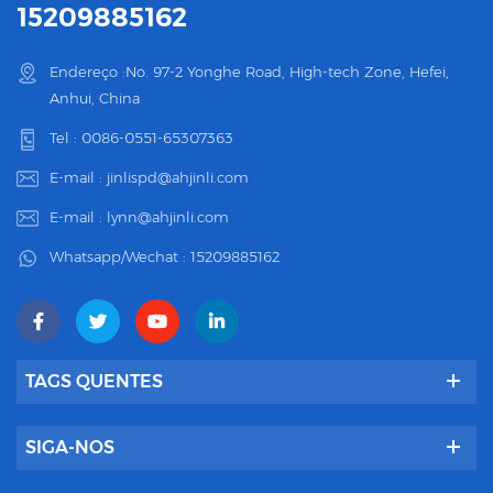
15209885162
Endereço :No. 97-2 Yonghe Road, High-tech Zone, Hefei,
Anhui, China
Tel :
0086-0551-65307363
E-mail :
jinlispd@ahjinli.com
E-mail :
lynn@ahjinli.com
Whatsapp/Wechat :
15209885162
TAGS QUENTES
SIGA-NOS