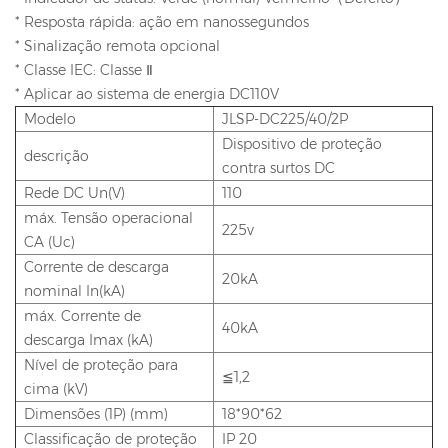
* Resposta rápida: ação em nanossegundos
* Sinalização remota opcional
* Classe IEC: Classe Ⅱ
* Aplicar ao sistema de energia DC110V
Modelo
JLSP-DC225/40/2P
Dispositivo de proteção
descrição
contra surtos DC
Rede DC Un(V)
110
máx. Tensão operacional
225v
CA (Uc)
Corrente de descarga
20kA
nominal In(kA)
máx. Corrente de
40kA
descarga Imax (kA)
Nível de proteção para
≦1,2
cima (kV)
Dimensões (1P) (mm)
18*90*62
Classificação de proteção
IP 20