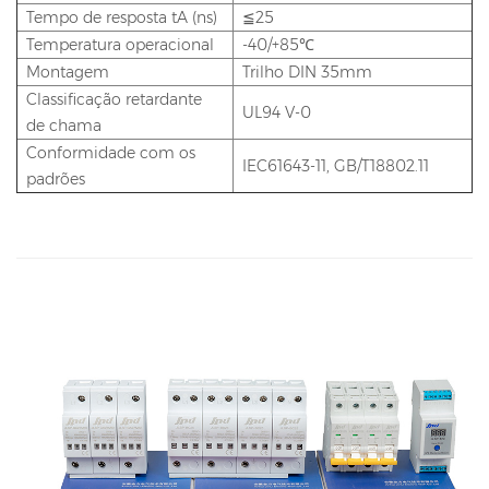
Tempo de resposta tA (ns)
≦25
Temperatura operacional
-40/+85℃
Montagem
Trilho DIN 35mm
Classificação retardante
UL94 V-0
de chama
Conformidade com os
IEC61643-11, GB/T18802.11
padrões