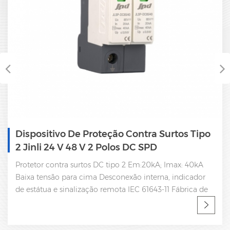
Protetor Contra Surtos De Energia
Monofásico Tipo 2 Dc Spd 350V
Tipo 2 DC 350V protetor contra surtos Em: 20kA Imax:
40kA Baixa tensão para cima Desconexão interna,
indicador de estátua e sinalização remota IEC 61643-11