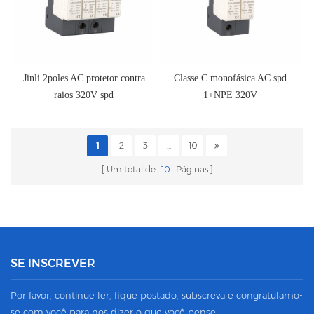
Jinli 2poles AC protetor contra
Classe C monofásica AC spd
raios 320V spd
1+NPE 320V
1
2
3
...
10
Um total de
10
Páginas
SE INSCREVER
Por favor, continue ler, fique postado, subscreva e congratulamo-
se com você para nos dizer o que você pense.