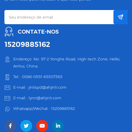
CONTATE-NOS
15209885162
Endereço :No. 97-2 Yonghe Road, High-tech Zone, Hefei,
Anhui, China
Tel :
0086-0551-65307363
E-mail :
jinlispd@ahjinli.com
E-mail :
lynn@ahjinli.com
Whatsapp/Wechat :
15209885162